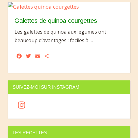
Galettes de quinoa courgettes
Les galettes de quinoa aux légumes ont
beaucoup d’avantages : faciles à
…
Facebook
Twitter
Email
Partager
SUIVEZ-MOI SUR INSTAGRAM
In
st
a
gr
LES RECETTES