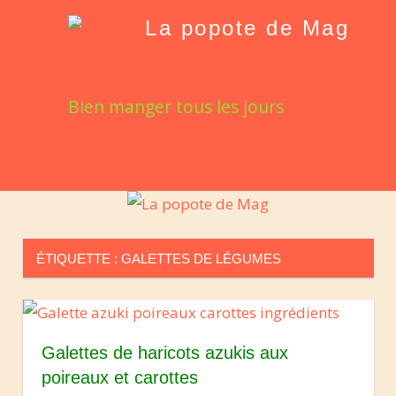
Skip
La popote de Mag
to
content
Bien manger tous les jours
MENU
ÉTIQUETTE :
GALETTES DE LÉGUMES
Galettes de haricots azukis aux
poireaux et carottes