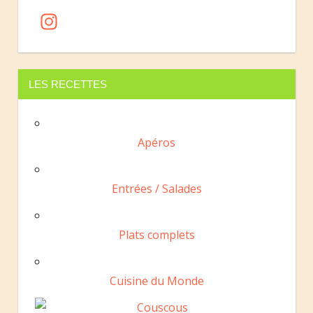
In
st
a
gr
LES RECETTES
a
m
Apéros
Entrées / Salades
Plats complets
Cuisine du Monde