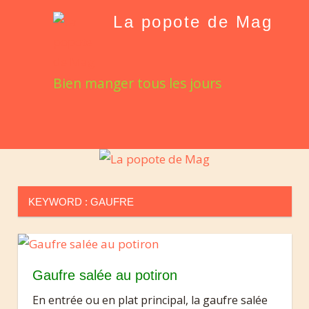
Skip
La popote de Mag
to
content
Bien manger tous les jours
MENU
KEYWORD :
GAUFRE
Gaufre salée au potiron
En entrée ou en plat principal, la gaufre salée