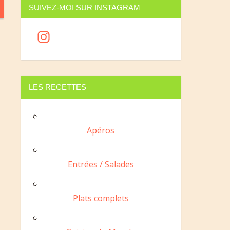
SUIVEZ-MOI SUR INSTAGRAM
In
st
a
gr
LES RECETTES
a
m
Apéros
Entrées / Salades
Plats complets